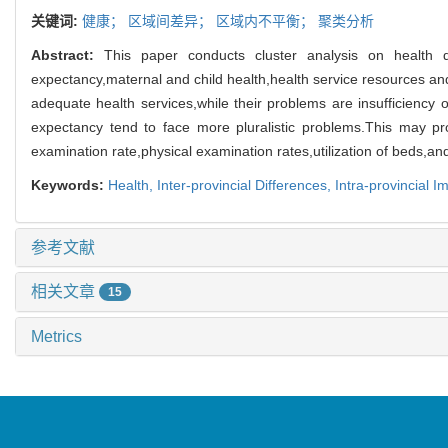
关键词:
健康；
区域间差异；
区域内不平衡；
聚类分析
Abstract:
This paper conducts cluster analysis on health d
expectancy,maternal and child health,health service resources and
adequate health services,while their problems are insufficiency of
expectancy tend to face more pluralistic problems.This may pro
examination rate,physical examination rates,utilization of beds,and
Keywords:
Health,
Inter-provincial Differences,
Intra-provincial 
参考文献
相关文章
15
Metrics