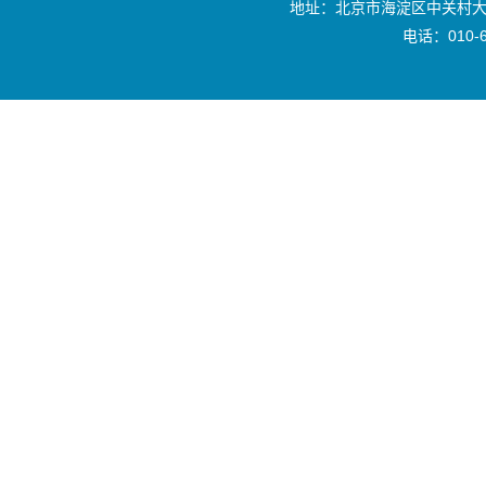
地址：北京市海淀区中关村大
电话：010-6