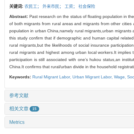
关键词:
农民工；
外来市民；
工资；
社会保险
Abstract:
Past research on the status of floating population in t
of both migrants from rural areas and migrants from other cities
population in urban China,namely rural migrants,urban migrants a
this study confirm that if demographic and human capital related
rural migrants,but the likelihoods of social insurance participatio
rural migrants and highest among urban local workers.It implies
participation is still associated with one’s hukou status,an ins
China.It confirms that rural/urban divide in the household registr
Keywords:
Rural Migrant Labor,
Urban Migrant Labor,
Wage,
Soc
参考文献
相关文章
15
Metrics