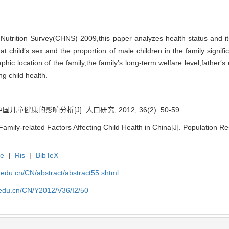
utrition Survey(CHNS) 2009,this paper analyzes health status and it
 child′s sex and the proportion of male children in the family significa
phic location of the family,the family′s long-term welfare level,father′s
ng child health.
健康的影响分析[J]. 人口研究, 2012, 36(2): 50-59.
mily-related Factors Affecting Child Health in China[J]. Population Re
te
|
Ris
|
BibTeX
uc.edu.cn/CN/abstract/abstract55.shtml
c.edu.cn/CN/Y2012/V36/I2/50