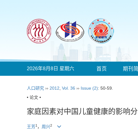
2026年8月8日 星期六
首页
期刊
人口研究
››
2012
,
Vol. 36
››
Issue (2)
: 50-59.
• 论文 •
家庭因素对中国儿童健康的影响分
1
2
王芳
，
周兴