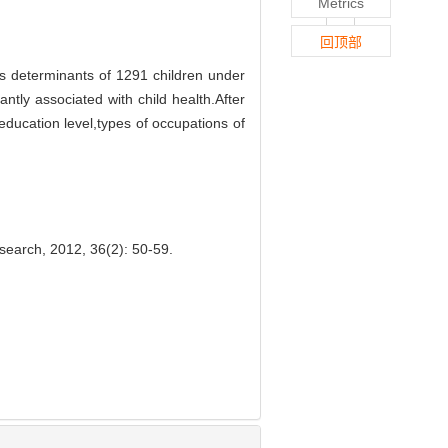
Metrics
回顶部
s determinants of 1291 children under
ntly associated with child health.After
 education level,types of occupations of
search, 2012, 36(2): 50-59.