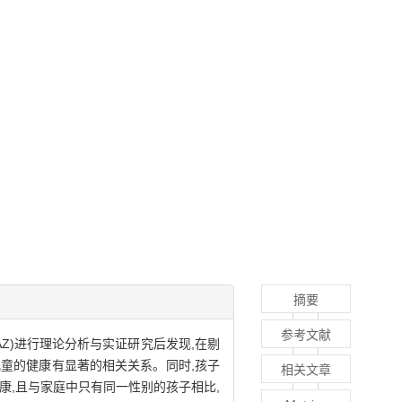
摘要
参考文献
HAZ)进行理论分析与实证研究后发现,在剔
童的健康有显著的相关关系。同时,孩子
相关文章
康,且与家庭中只有同一性别的孩子相比,