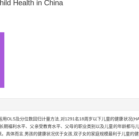
hild Health in China
,运用OLS及分位数回归计量方法,对1291名18周岁以下儿童的健康状况(
庭长期福利水平、父亲受教育水平、父母的职业类别以及儿童的年龄都与儿
。具体而言,男孩的健康状况优于女孩,双子女的家庭规模最利于儿童的健