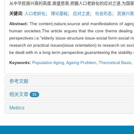
从中华民族兴衰的高度,居盛思衰,把握人口老龄化的应对之道,为国
关键词:
人口老龄化；
理论基础；
应对之道；
社会形态；
民族兴衰
Abstract:
The content,nature,source and manifestations of aging 
human societies.The article argues that the core theme dealing
perspectives i.e."elderly issue-structure issue-social form-social ri
research on practical issues(issue orientation) to research on soc
be dealt with in a long term perspective,guaranteeing the stability
Keywords:
Population Aging,
Ageing Problem,
Theoretical Basis,
参考文献
相关文章
15
Metrics