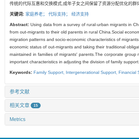
传统的代际互惠和交换模式,成年子女之间保留了资源分配优化的群
关键词:
家庭养老；
代际支持；
经济支持
Abstract:
Using data from a survey of rural-urban migrants in Ch
from out-migrants to their old parents in rural China.Social econom
migration patterns and socio-economic characteristics of migrants 
economic status of out-migrants and taking their traditional obliga
maintained in families of migrants′ parents.The corporate group 
important characteristics in adjusting the division of family support
Keywords:
Family Support,
Intergenerational Support,
Financial 
参考文献
相关文章
15
Metrics