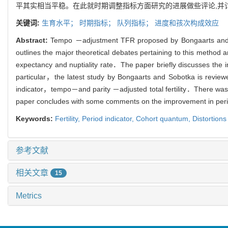
平其实相当平稳。在此就时期调整指标方面研究的进展做些评论,并
关键词:
生育水平；
时期指标；
队列指标；
进度和孩次构成效应
Abstract:
Tempo －adjustment TFR proposed by Bongaarts and F
outlines the major theoretical debates pertaining to this method
expectancy and nuptiality rate．The paper briefly discusses the im
particular，the latest study by Bongaarts and Sobotka is review
indicator，tempo－and parity －adjusted total fertility．There was 
paper concludes with some comments on the improvement in perio
Keywords:
Fertility,
Period indicator,
Cohort quantum,
Distortions
参考文献
相关文章
15
Metrics