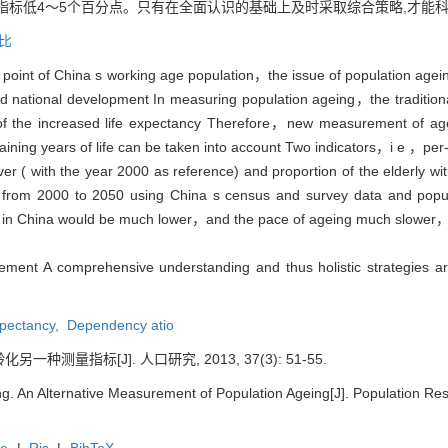
指标低4～5个百分点。只有在全面认识的基础上及时采取综合策略,才能
比
g point of China s working age population，the issue of population agei
 national development In measuring population ageing，the traditiona
ng of the increased life expectancy Therefore，new measurement of a
ining years of life can be taken into account Two indicators，i e ，per
ver ( with the year 2000 as reference) and proportion of the elderly wi
 from 2000 to 2050 using China s census and survey data and popula
n China would be much lower，and the pace of ageing much slower，with
rement A comprehensive understanding and thus holistic strategies a
xpectancy,
Dependency atio
种测量指标[J]. 人口研究, 2013, 37(3): 51-55.
g. An Alternative Measurement of Population Ageing[J]. Population Res
te
|
Ris
|
BibTeX