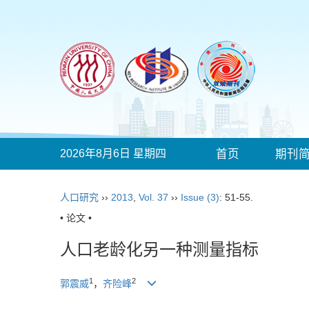
2026年8月6日 星期四
首页
期刊
人口研究
››
2013
,
Vol. 37
››
Issue (3)
: 51-55.
• 论文 •
人口老龄化另一种测量指标
1
2
郭震威
，
齐险峰