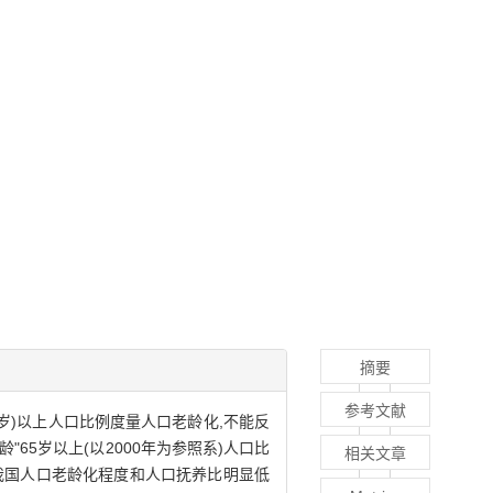
摘要
参考文献
岁)以上人口比例度量人口老龄化,不能反
65岁以上(以2000年为参照系)人口比
相关文章
,我国人口老龄化程度和人口抚养比明显低