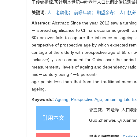
于传统指标,预计到本世纪中叶老年人口比例比传统测量
关键词:
人口老龄化；
前瞻年龄；
期望余寿；
人口抚养
Abstract:
Abstract: Since the year 2012 saw a turnin
－ spread significance to China s economic growth and
60) or over fails to capture the influence on agei
perspective of prospective age by which expected rema
centage of the elderly with prospective age of 65 or o
inclusive) ，are computed for China over the period
measurement，levels of ageing and dependency ratio i
mid－century being 4－5 percent-
age points less than that from the traditional measu
ageing.
Keywords:
Ageing,
Prospective Age,
emaining Life E
郭震威，齐险峰. 人口老龄化另一
引用本文
Guo Zhenwei, Qi Xianfen
导出引用管理器
EndNo