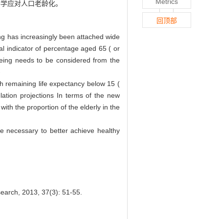
Metrics
科学应对人口老龄化。
回顶部
ng has increasingly been attached wide
l indicator of percentage aged 65 ( or
geing needs to be considered from the
-
th remaining life expectancy below 15 (
tion projections In terms of the new
 the proportion of the elderly in the
re necessary to better achieve healthy
earch, 2013, 37(3): 51-55.