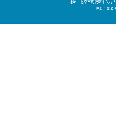
地址：北京市海淀区中关村大
电话：010-6