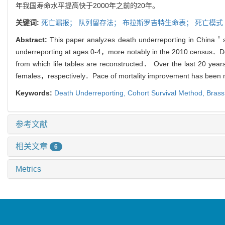
年我国寿命水平提高快于2000年之前的20年。
关键词:
死亡漏报；
队列留存法；
布拉斯罗吉特生命表；
死亡模式
Abstract:
This paper analyzes death underreporting in China＇s 
underreporting at ages 0-4，more notably in the 2010 census．Deat
from which life tables are reconstructed． Over the last 20 year
females，respectively．Pace of mortality improvement has been mo
Keywords:
Death Underreporting,
Cohort Survival Method,
Brass
参考文献
相关文章
6
Metrics