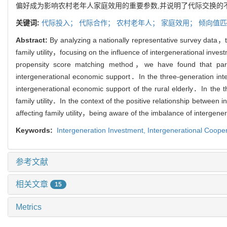
偏好成为影响农村老年人家庭效用的重要参数,并说明了代际交换的
关键词:
代际投入；
代际合作；
农村老年人；
家庭效用；
倾向值匹
Abstract:
By analyzing a nationally representative survey data，t
family utility，focusing on the influence of intergenerational inve
propensity score matching method，we have found that parent
intergenerational economic support．In the three-generation inte
intergenerational economic support of the rural elderly．In the 
family utility．In the context of the positive relationship between 
affecting family utility，being aware of the imbalance of intergene
Keywords:
Intergeneration Investment,
Intergenerational Coope
参考文献
相关文章
15
Metrics