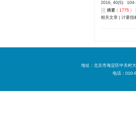
2016, 40(5): 104
摘要
(
1775
)
相关文章
|
计量指
地址：北京市海淀区中关村大
电话：010-6