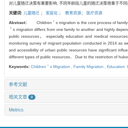
对儿童随迁决策有重要影响
;
不同年
龄段儿童的随迁决策倚重于不同
关键词:
儿童随迁 ；
家庭化 ；
教育资源
；
医疗资源
Abstract:
Children
＇
s migration is the core process of famil
＇
s migration differs from one family
to another and highly depen
public resources
，
especially education and medical resources
monitoring survey of migrant population conducted in
2014
as we
and accessibility of urban public resources have significant influ
different types of public resources
．
Due to the restriction of huko
Keywords:
Children
＇
s Migration ,
Family Migration ,
Education 
参考文献
相关文章
0
Metrics