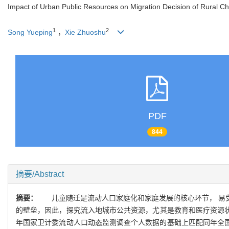
Impact of Urban Public Resources on Migration Decision of Rural Ch
1
2
Song Yueping
，
Xie Zhuoshu
PDF
844
摘要/Abstract
摘要：
儿童随迁是流动人口家庭化和家庭发展的核心环节
，
易
的壁垒
，
因此
，
探究流入地城市公共资源
，
尤其是教育和医疗资源
年国家卫计委流动人口
动态监测调查个人数据的基础上匹配同年全