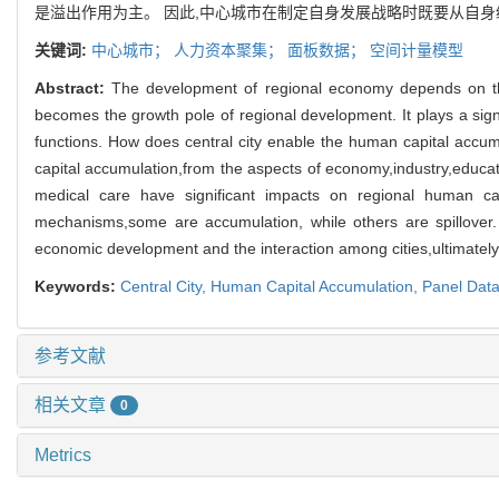
是溢出作用为主
。
因此
,
中
心城市在制定自身发展战略时既要从自身
关键词:
中心城市
；
人力资本聚集
；
面板数据
；
空间计量模型
Abstract:
The development of regional economy depends on the
becomes the growth pole of
regional development. It plays a sig
functions. How does central city enable the human
capital accum
capital accumulation
,
from the aspects of economy
,
industry
,
educat
medical care have significant impacts on regional human ca
mechanisms
,
some are accumulation
,
while others are spillover
economic development and the interaction among cities
,
ultimate
Keywords:
Central City,
Human Capital Accumulation
,
Panel Dat
参考文献
相关文章
0
Metrics