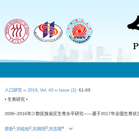
人口研究
››
2019
,
Vol. 43
››
Issue (2)
: 61-69.
• 生育研究 •
2006~2016年少数民族省区生育水平研究——基于2017年全国生育
1
2
3
4
原新
;
刘绘如
,
刘旭阳
,
刘志晓