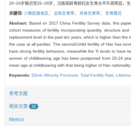
20~24岁推迟至25~29岁，汉族高龄育龄妇女生育水平升高明
关键词:
少数民族省区；
总和生育率；
终身生育率；
生育模式
Abstract:
Based on 2017 China Fertility Survey data, this paper
cohort measures of fertility incorporating quantity, structure and
replacement level in the past ten years, which is higher than the na
the case at all parities. The secondchild fertility of Han has i
have strong fertility behaviors, meanwhile the Yi tends to have tw
women of childbearing age has been postponed from 20-24 years t
mean age at childbearing with that being higher of Han nationality th
Keywords:
Ethnic Minority Provinces,
Total Fertility Rate,
Lifetime
参考文献
相关文章
15
Metrics