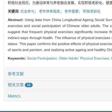
积极社会效应，为推动体育与养老融合发展，实现积极老龄化、健
关键词:
社会参与；
老年体育锻炼；
老年健康；
积极老龄化
Abstract:
Using data from China Longitudinal Ageing Social Surv
exercises and social participation of Chinese older adults. The s
suggest that frequent physical exercises significantly increase the
indirect ways through health. The influence of physical exercises 
status. This paper confirms the positive effects of physical exerci
of sports and pension, and realizing active ageing and healthy Ch
Keywords:
Social Participation,
Older Adults' Physical Exercises,
参考文献
相关文章
15
Metrics