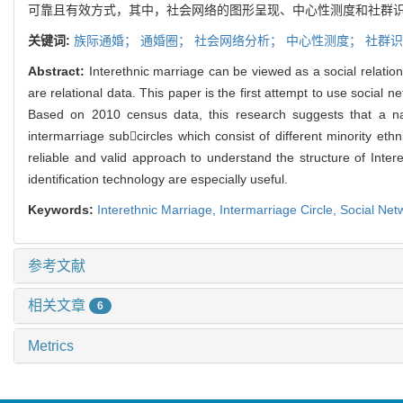
可靠且有效方式，其中，社会网络的图形呈现、中心性测度和社群
关键词:
族际通婚；
通婚圈；
社会网络分析；
中心性测度；
社群识
Abstract:
Interethnic marriage can be viewed as a social relation
are relational data. This paper is the first attempt to use social n
Based on 2010 census data, this research suggests that a nat
intermarriage subcircles which consist of different minority eth
reliable and valid approach to understand the structure of Inte
identification technology are especially useful.
Keywords:
Interethnic Marriage,
Intermarriage Circle,
Social Net
参考文献
相关文章
6
Metrics