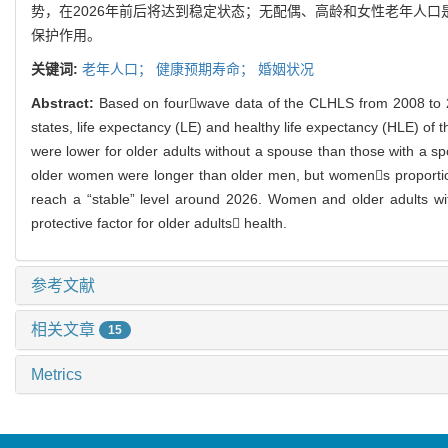
势，在2026年前后将达到稳定状态；无配偶、高龄和女性老年人
保护作用。
关键词:
老年人口；
健康预期寿命；
婚姻状况
Abstract:
Based on fourwave data of the CLHLS from 2008 to 2018
states, life expectancy (LE) and healthy life expectancy (HLE) of t
were lower for older adults without a spouse than those with a s
older women were longer than older men, but womens proportion 
reach a “stable” level around 2026. Women and older adults with
protective factor for older adults health.
参考文献
相关文章
15
Metrics