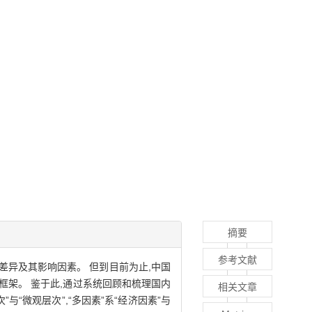
摘要
参考文献
展差异及其影响因素。 但到目前为止,中国
架。 鉴于此,通过系统回顾和梳理国内
相关文章
“微观层次”,“多因素”系“经济因素”与