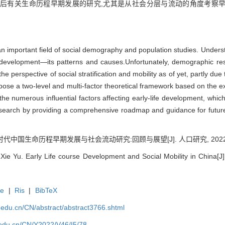
国今后有关生命历程早期发展的研究,尤其是从社会分层与流动的角度考察
 an important field of social demography and population studies. Understa
 development—its patterns and causes.Unfortunately, demographic re
he perspective of social stratification and mobility as of yet, partly d
se a two-level and multi-factor theoretical framework based on the exis
the numerous influential factors affecting early-life development, which 
esearch by providing a comprehensive roadmap and guidance for future
时代中国生命历程早期发展与社会流动研究:回顾与展望[J]. 人口研究, 2022, 46(
Xie Yu. Early Life course Development and Social Mobility in China[J
te
|
Ris
|
BibTeX
uc.edu.cn/CN/abstract/abstract3766.shtml
c.edu.cn/CN/Y2022/V46/I5/78