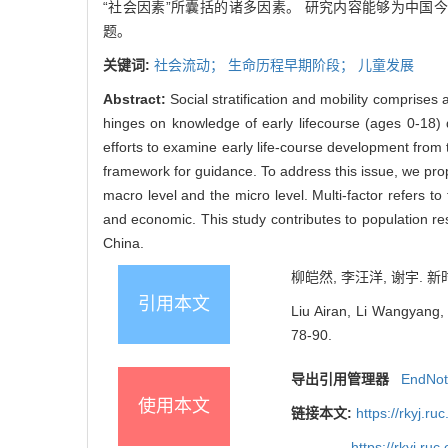
“社会因素”所囊括的诸多因素。 研究内容能够为中
题。
关键词:
社会流动；
生命历程早期阶段；
儿童发展
Abstract:
Social stratification and mobility comprises
hinges on knowledge of early lifecourse (ages 0-18)
efforts to examine early life-course development from t
framework for guidance. To address this issue, we propo
macro level and the micro level. Multi-factor refers to 
and economic. This study contributes to population r
China.
柳皑然, 李汪洋, 谢宇. 新
引用本文
Liu Airan, Li Wangyang, 
78-90.
导出引用管理器
EndNo
使用本文
链接本文:
https://rkyj.r
https://rkyj.ru