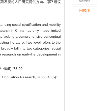
Metrics
早期发展的人口研究提供方向、思路与议
回顶部
nding social stratification and mobility
search in China has only made limited
ue to lacking a comprehensive conceptual
ting literature. Two-level refers to the
broadly fall into two categories: social
 research on early-life development in
5): 78-90.
]. Population Research, 2022, 46(5):