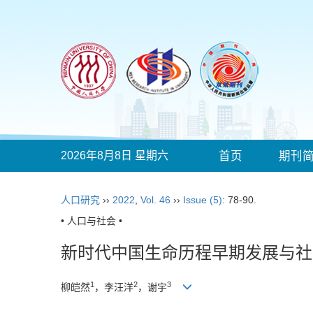
2026年8月8日 星期六
首页
期刊
人口研究
››
2022
,
Vol. 46
››
Issue (5)
: 78-90.
• 人口与社会 •
新时代中国生命历程早期发展与社
1
2
3
柳皑然
，李汪洋
，谢宇