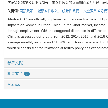
孩政策对25岁及以下或尚未生育女性收入的负面影响尤为明显，表
关键词:
两孩政策；
城镇女性收入；
统计性歧视；
交叠双重差分模
Abstract:
China officially implemented the selective two-child po
impacts on women in urban China. In the labor market, income is
through employment. With the staggered difference-in-difference (
China is assessed using data from 2012, 2014, 2016, and 2018 Chi
average monthly income and 11.37% reduction in average hourly
which suggests that the relaxation of fertility policy has exacerbate
参考文献
相关文章
7
Metrics