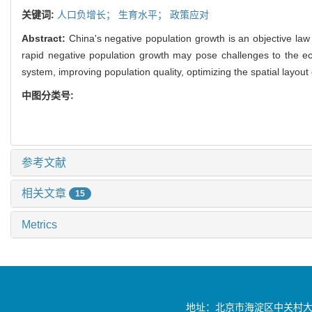
关键词:
人口负增长；
生育水平；
政策应对
Abstract:
China's negative population growth is an objective law
rapid negative population growth may pose challenges to the econ
system, improving population quality, optimizing the spatial layout
中图分类号:
参考文献
相关文章
15
Metrics
地址：北京市海淀区中关村大