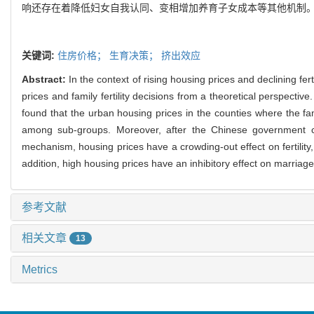
响还存在着降低妇女自我认同、变相增加养育子女成本等其他机制
关键词:
住房价格；
生育决策；
挤出效应
Abstract:
In the context of rising housing prices and declining fert
prices and family fertility decisions from a theoretical perspecti
found that the urban housing prices in the counties where the famil
among sub-groups. Moreover, after the Chinese government car
mechanism, housing prices have a crowding-out effect on fertility, a
addition, high housing prices have an inhibitory effect on marriage,
参考文献
相关文章
13
Metrics