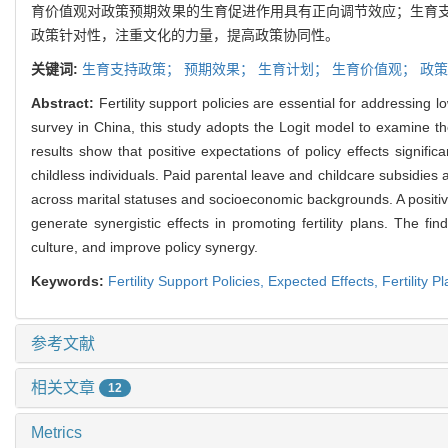
育价值观对政策预期效果的生育促进作用具有正向调节效应；生育
政策针对性，注重文化的力量，提高政策协同性。
关键词:
生育支持政策；
预期效果；
生育计划；
生育价值观；
政策
Abstract:
Fertility support policies are essential for addressing lo
survey in China, this study adopts the Logit model to examine th
results show that positive expectations of policy effects significa
childless individuals. Paid parental leave and childcare subsidies
across marital statuses and socioeconomic backgrounds. A positive f
generate synergistic effects in promoting fertility plans. The fin
culture, and improve policy synergy.
Keywords:
Fertility Support Policies,
Expected Effects,
Fertility P
参考文献
相关文章
12
Metrics