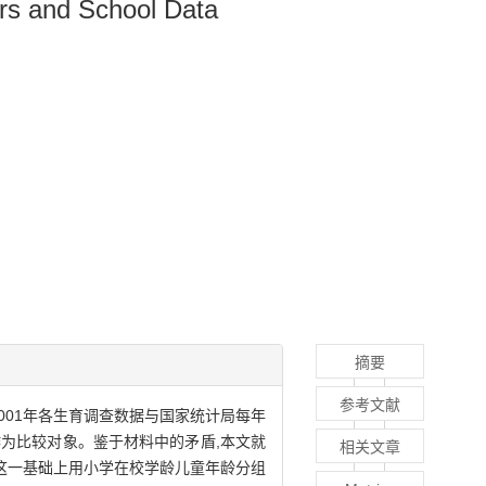
rs and School Data
摘要
参考文献
2001年各生育调查数据与国家统计局每年
为比较对象。鉴于材料中的矛盾,本文就
相关文章
这一基础上用小学在校学龄儿童年龄分组