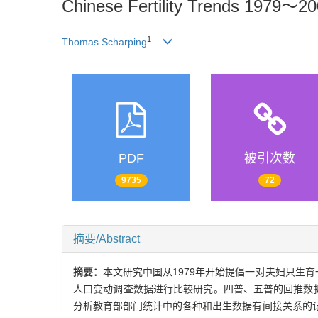
Chinese Fertility Trends 1979～20
1
Thomas Scharping
PDF
被引次数
9735
72
摘要/Abstract
摘要：
本文研究中国从1979年开始提倡一对夫妇只生育一
人口变动调查数据进行比较研究。四普、五普的回推数
分析教育部部门统计中的各种和出生数据有间接关系的