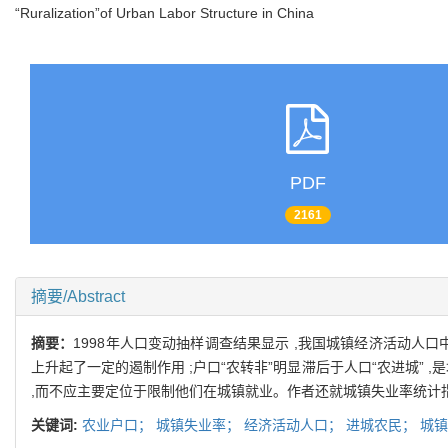
“Ruralization”of Urban Labor Structure in China
PDF
2161
摘要/Abstract
摘要：
1998年人口变动抽样调查结果显示 ,我国城镇经济活动人
上升起了一定的遏制作用 ;户口“农转非”明显滞后于人口“农进城”
,而不应主要定位于限制他们在城镇就业。作者还就城镇失业率统计
关键词:
农业户口；
城镇失业率；
经济活动人口；
进城农民；
城