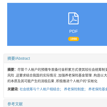
PDF
1998
摘要/Abstract
摘要：
尽管个人帐户的预缴专款备付金积累方式使其较社会统筹制更
风险 ,这要求结合我国的实际情况 ,加强养老保险基金管理 ,构造
的本质及其可能产生的消极后果 ,积极推进个人帐户的“实帐化
关键词:
社会统筹与个人帐户相结合；
养老保险制度；
养老保险基
参考文献