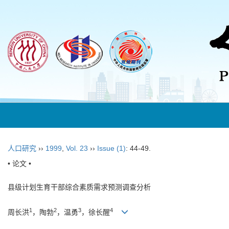
人口研究
››
1999
,
Vol. 23
››
Issue (1)
: 44-49.
• 论文 •
县级计划生育干部综合素质需求预测调查分析
1
2
3
4
周长洪
，陶勃
，温勇
，徐长醒