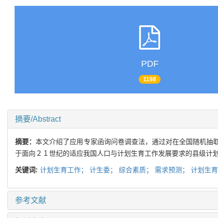
PDF
1198
摘要/Abstract
摘要：
本文介绍了应用专家函询问卷调查法，通过对在全国随机抽
于面向２１世纪的适应我国人口与计划生育工作发展要求的县级计
关键词:
计划生育工作；
计生委；
综合素质；
需求预测；
计划生
参考文献