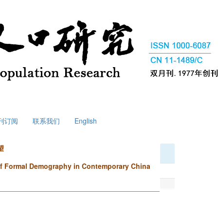
刊订阅
联系我们
English
望
 of Formal Demography in Contemporary China