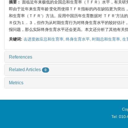
摘要：
面临近年来极低的全国总和生育率（ＴＦＲ）水平，有关研
即由于近年来生育年龄变化而使得ＴＦＲ指标的内在缺陷更为突出
和生育率（ＴＦＲ’）方法。应用中国历年生育数据对 ＴＦＲ’方
Ｒ仅为１．３，但作为从时期生育行为对终身生育水平的较好估计，
报问题，那么实际终身生育水平还会更高。本文还分析了其他有关
关键词:
去进度效应总和生育率,
终身生育水平,
时期总和生育率,
生
References
Related Articles
0
Metrics
Cop
Tel: 010