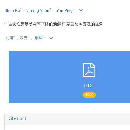
1
2
3
Shen Ke
，
Zhang Yuan
，
Yan Ping
中国女性劳动参与率下降的新解释:家庭结构变迁的视角
1
2
3
沈可
，
章元
，
鄢萍
PDF
9900
Abstract