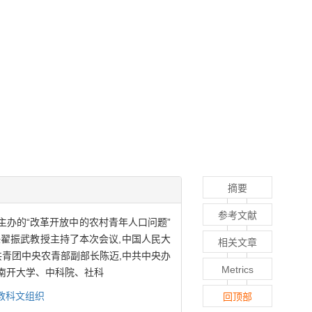
摘要
参考文献
主办的“改革开放中的农村青年人口问题”
任翟振武教授主持了本次会议,中国人民大
相关文章
共青团中央农青部副部长陈迈,中共中央办
Metrics
、南开大学、中科院、社科
教科文组织
回顶部