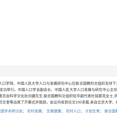
与人口学院、中国人民大学人口与发展研究中心在联合国教科文组织支持下
民大学成功举行。中国人口学会副会长、中国人民大学人口发展与研究中心主
委员会科学文化处刘疆先生,联合国教科文组织驻华副代表杜铭那克女士,
邓文奎等出席了开幕式并致辞。会议共收到论文100多篇,来自北京大学
全国学术研讨会；
农村发展；
生殖健康；
农村人口；
计划生育；
联合国