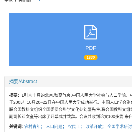
PDF
1830
摘要/Abstract
摘要：
1引言十月的北京,秋高气爽,中国人民大学社会与人口学院
于2005年10月20~22日在中国人民大学成功举行。中国人口
联合国教科文组织全国委员会科学文化处刘疆先生,联合国教科文组
副司长邓文奎等出席了开幕式并致辞。会议共收到论文100多篇,来
关键词:
农村青年；
人口问题；
农民工；
改革开放；
全国学术研