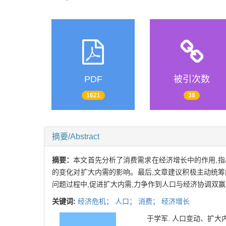
PDF
被引次数
1621
38
摘要/Abstract
摘要：
本文首先分析了消费需求在经济增长中的作用,
的变化对扩大内需的影响。最后,文章建议积极主动统筹
问题过程中,促进扩大内需,力争作到人口与经济协调双
关键词:
经济危机；
人口；
消费；
经济增长
于学军. 人口变动、扩大内需与经