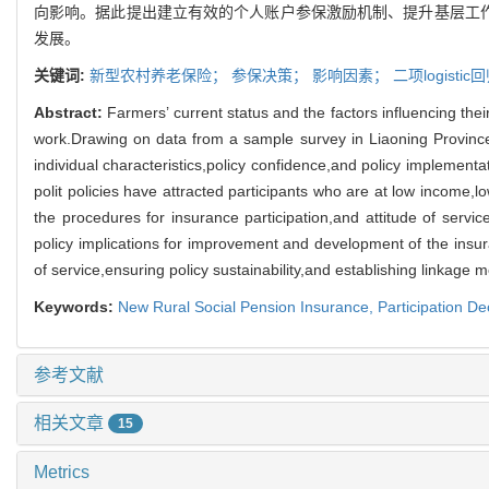
向影响。据此提出建立有效的个人账户参保激励机制、提升基层工作
发展。
关键词:
新型农村养老保险；
参保决策；
影响因素；
二项logistic
Abstract:
Farmers’ current status and the factors influencing thei
work.Drawing on data from a sample survey in Liaoning Province
individual characteristics,policy confidence,and policy implementa
polit policies have attracted participants who are at low income
the procedures for insurance participation,and attitude of servic
policy implications for improvement and development of the insura
of service,ensuring policy sustainability,and establishing linkage
Keywords:
New Rural Social Pension Insurance,
Participation De
参考文献
相关文章
15
Metrics