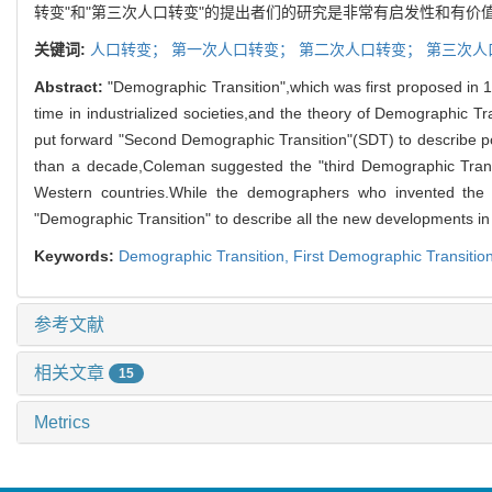
转变"和"第三次人口转变"的提出者们的研究是非常有启发性和有价
关键词:
人口转变；
第一次人口转变；
第二次人口转变；
第三次人
Abstract:
"Demographic Transition",which was first proposed in 
time in industrialized societies,and the theory of Demographic 
put forward "Second Demographic Transition"(SDT) to describe po
than a decade,Coleman suggested the "third Demographic Transiti
Western countries.While the demographers who invented the
"Demographic Transition" to describe all the new developments in
Keywords:
Demographic Transition,
First Demographic Transitio
参考文献
相关文章
15
Metrics