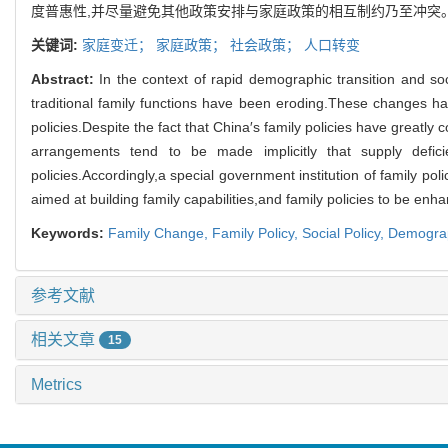
度普惠性,并尽量避免其他政策安排与家庭政策的相互制约乃至冲突
关键词:
家庭变迁；
家庭政策；
社会政策；
人口转变
Abstract:
In the context of rapid demographic transition and so
traditional family functions have been eroding.These changes ha
policies.Despite the fact that China′s family policies have greatl
arrangements tend to be made implicitly that supply defici
policies.Accordingly,a special government institution of family po
aimed at building family capabilities,and family policies to be enh
Keywords:
Family Change,
Family Policy,
Social Policy,
Demograp
参考文献
相关文章
15
Metrics