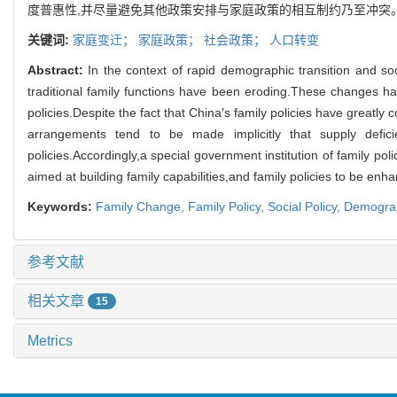
度普惠性,并尽量避免其他政策安排与家庭政策的相互制约乃至冲突
关键词:
家庭变迁；
家庭政策；
社会政策；
人口转变
Abstract:
In the context of rapid demographic transition and so
traditional family functions have been eroding.These changes ha
policies.Despite the fact that China′s family policies have greatl
arrangements tend to be made implicitly that supply defici
policies.Accordingly,a special government institution of family po
aimed at building family capabilities,and family policies to be enh
Keywords:
Family Change,
Family Policy,
Social Policy,
Demograp
参考文献
相关文章
15
Metrics