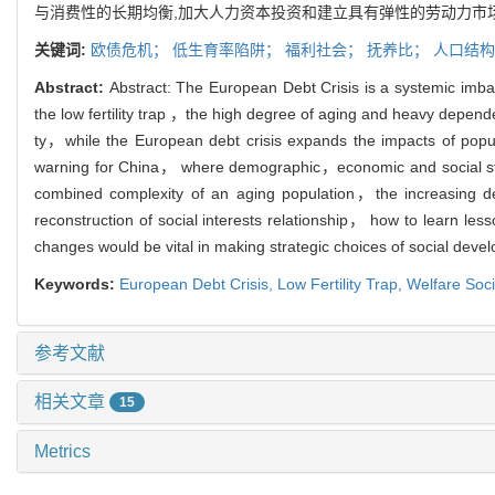
与消费性的长期均衡,加大人力资本投资和建立具有弹性的劳动力市
关键词:
欧债危机；
低生育率陷阱；
福利社会；
抚养比；
人口结构
Abstract:
Abstract: The European Debt Crisis is a systemic imb
the low fertility trap ，the high degree of aging and heavy depend
ty，while the European debt crisis expands the impacts of populat
warning for China， where demographic，economic and social stru
combined complexity of an aging population，the increasing 
reconstruction of social interests relationship， how to learn lesso
changes would be vital in making strategic choices of social deve
Keywords:
European Debt Crisis,
Low Fertility Trap,
Welfare Soci
参考文献
相关文章
15
Metrics