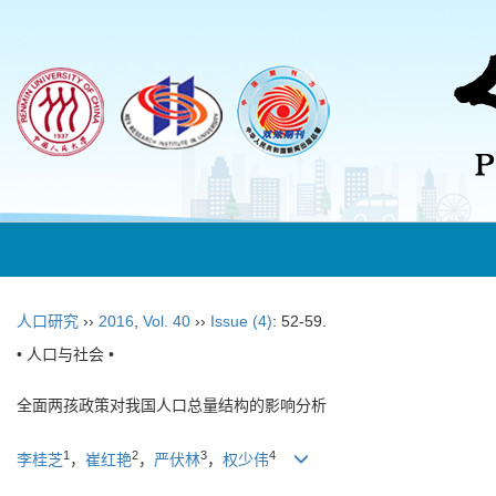
人口研究
››
2016
,
Vol. 40
››
Issue (4)
: 52-59.
• 人口与社会 •
全面两孩政策对我国人口总量结构的影响分析
1
2
3
4
李桂芝
，
崔红艳
，
严伏林
，
权少伟