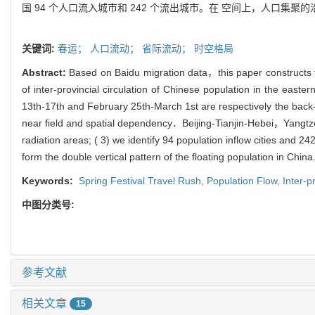
国 94 个人口流入城市和 242 个流出城市。在 空间上，人口
关键词:
春运；
人口流动；
省际流动；
时空格局
Abstract:
Based on Baidu migration data，this paper constructs t
of inter-provincial circulation of Chinese population in the eas
13th-17th and February 25th-March 1st are respectively the back-h
near field and spatial dependency．Beijing-Tianjin-Hebei，Yangtze
radiation areas; ( 3) we identify 94 population inflow cities and 
form the double vertical pattern of the floating population in Chin
Keywords:
Spring Festival Travel Rush,
Population Flow,
Inter-p
中图分类号:
参考文献
相关文章
15