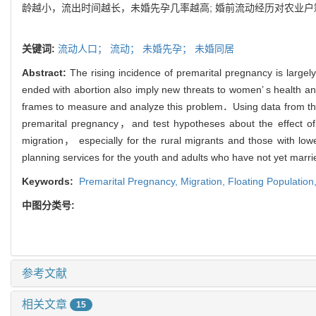
龄越小，流出时间越长，未婚先孕几率越高; 婚前流动经历对农业
关键词:
流动人口；
流动；
未婚先孕；
未婚同居
Abstract:
The rising incidence of premarital pregnancy is large
ended with abortion also imply new threats to women’ s health
frames to measure and analyze this problem．Using data from th
premarital pregnancy，and test hypotheses about the effect of
migration， especially for the rural migrants and those with l
planning services for the youth and adults who have not yet marr
Keywords:
Premarital Pregnancy,
Migration,
Floating Population
中图分类号:
参考文献
相关文章
15