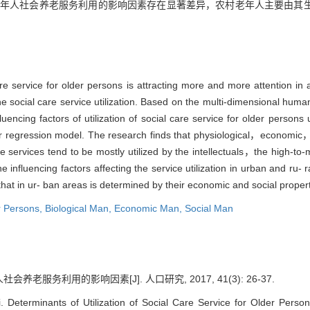
 城乡老年人社会养老服务利用的影响因素存在显著差异，农村老年人主要由
e service for older persons is attracting more and more attention in
he social care service utilization. Based on the multi-dimensional huma
cing factors of utilization of social care service for older persons 
ar regression model. The research finds that physiological，economic，
. The services tend to be mostly utilized by the intellectuals，the hig
he influencing factors affecting the service utilization in urban and ru- r
that in ur- ban areas is determined by their economic and social propert
er Persons,
Biological Man,
Economic Man,
Social Man
养老服务利用的影响因素[J]. 人口研究, 2017, 41(3): 26-37.
eterminants of Utilization of Social Care Service for Older Person