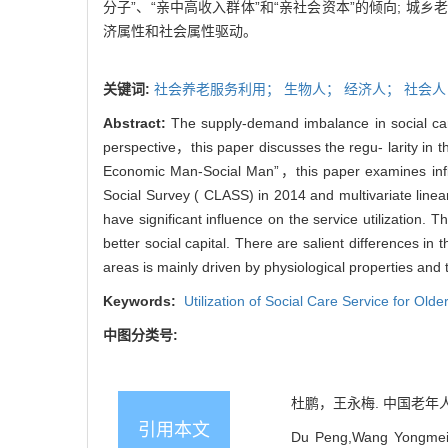
分子”、“亲中高收入群体”和“亲社会资本”的倾向;
济属性和社会属性驱动。
关键词:
社会养老服务利用；
生物人；
经济人；
社会人
Abstract:
The supply-demand imbalance in social car
perspective，this paper discusses the regu- larity in t
Economic Man-Social Man”，this paper examines influen
Social Survey ( CLASS) in 2014 and multivariate line
have significant influence on the service utilization
better social capital. There are salient differences in t
areas is mainly driven by physiological properties and 
Keywords:
Utilization of Social Care Service for Old
中图分类号:
杜鹏，王永梅. 中国老年人社会
引用本文
Du Peng,Wang Yongmei. D