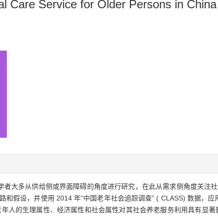
ial Care Service for Older Persons in China
学者大多从供给侧或界面障碍的角度进行研究，在此从需求侧角度关注社
设，并使用 2014 年“中国老年社会追踪调查” ( CLASS) 数据，应
老年人的生理属性、经济属性和社会属性对其社会养老服务利用具有显著影