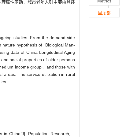
Metrics
其生理属性驱动，城市老年人则主要由其经
回顶部
 ageing studies. From the demand-side
n nature hypothesis of “Biological Man-
using data of China Longitudinal Aging
and social properties of older persons
h-to-medium income group，and those with
al areas. The service utilization in rural
ies.
s in China[J]. Population Research,