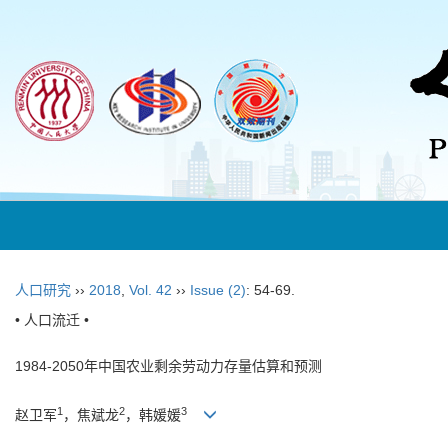
人口研究
››
2018
,
Vol. 42
››
Issue (2)
: 54-69.
• 人口流迁 •
1984-2050
年中国农业剩余劳动力
存量估算和预测
1
2
3
赵卫军
，焦斌龙
，韩媛媛