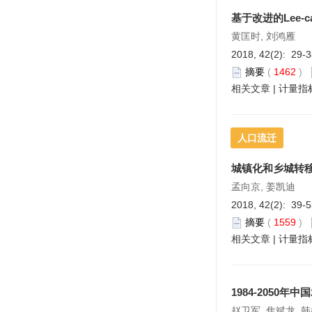
基于改进的Lee-ca
黄匡时, 刘鸿雁
2018, 42(2): 29-
摘要
(
1462
)
相关文章
|
计量指
人口流迁
城镇化和乡城转
孟向京, 姜凯迪
2018, 42(2): 39-
摘要
(
1559
)
相关文章
|
计量指
1984-2050
年中国
赵卫军, 焦斌龙, 