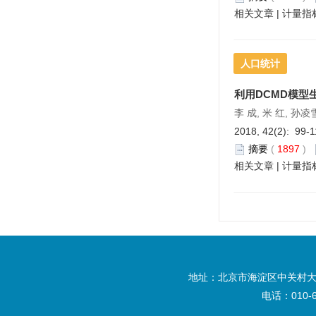
相关文章
|
计量指
人口统计
利用DCMD
模型
李 成, 米 红, 孙凌
2018, 42(2): 99-
摘要
(
1897
)
相关文章
|
计量指
地址：北京市海淀区中关村大
电话：010-6