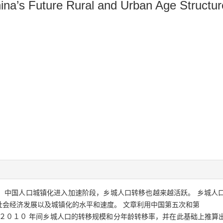
ina’s Future Rural and Urban Age Structur
，
中国人口城镇化进入加速阶段
，
乡
城人口转移也越来越活跃
。
乡城人
社会经济发展以及城镇化的水平和速度
。
文章利用中国第五次和第
～２０１０
年间乡城人口的转移规模和分年龄转移率
，
并
在此基础上推算