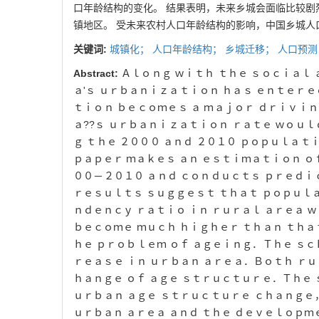
口年龄结构的变化
。
结果表明
，
未来乡城会
面临比较剧
镇地区
。
受未来农村人口年龄结构的影响
，
中国乡城人
关键词:
城镇化
；
人口年龄结构
；
乡城迁移
；
人口预测
Abstract:
Ａｌｏｎｇ ｗｉｔｈ ｔｈｅ ｓｏｃｉａｌ
ａ'ｓ ｕｒｂａｎｉ
ｚａｔｉｏｎ ｈａｓ ｅｎｔｅｒｅ
ｔｉｏｎ ｂｅｃｏｍｅｓ ａ ｍａｊｏｒ ｄｒｉｖｉ
ａ??ｓ ｕｒｂａｎｉｚａｔｉｏｎ ｒａｔｅ ｗｏｕｌ
ｇ ｔｈｅ
２０００
ａｎｄ
２０１０
ｐｏｐｕｌａｔｉ
ｐａｐｅｒ ｍａｋｅｓ ａｎ ｅｓｔｉｍａｔｉｏｎ ｏ
００－２０１０
ａｎｄ ｃｏｎｄｕｃｔｓ ｐｒｅｄｉ
ｒｅｓｕｌｔｓ ｓｕｇｇｅｓｔ
ｔｈａｔ ｐｏｐｕｌａ
ｎｄｅｎｃｙ ｒａｔｉｏ ｉｎ ｒｕｒａｌ ａｒｅａ 
ｂｅｃｏｍｅ ｍｕｃｈ ｈｉｇｈｅｒ ｔｈａｎ ｔｈａ
ｈｅ ｐｒｏｂｌｅｍ ｏｆ
ａｇｅｉｎｇ．Ｔｈｅ ｓｃｈ
ｒｅａｓｅ ｉｎ ｕｒｂａｎ ａｒｅａ．Ｂｏｔｈ ｒ
ｈａｎｇｅ ｏｆ ａｇｅ ｓｔｒｕｃｔｕｒｅ．Ｔｈｅ 
ｕｒｂａｎ ａｇｅ ｓｔｒｕｃｔｕｒｅ ｃｈａｎｇｅ
ｕｒｂａｎ ａｒｅａ ａｎｄ ｔｈｅ ｄｅｖｅｌｏｐｍ