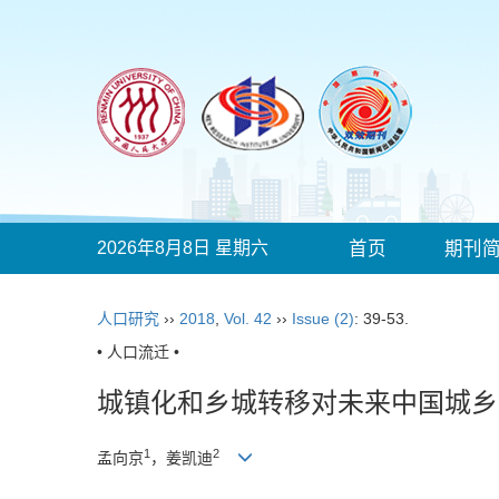
2026年8月8日 星期六
首页
期刊
人口研究
››
2018
,
Vol. 42
››
Issue (2)
: 39-53.
• 人口流迁 •
城镇化和乡城转移对
未来中国城乡
1
2
孟向京
，姜凯迪