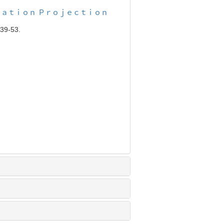
ａｔｉｏｎ Ｐｒｏｊｅｃｔｉｏｎ
39-53.