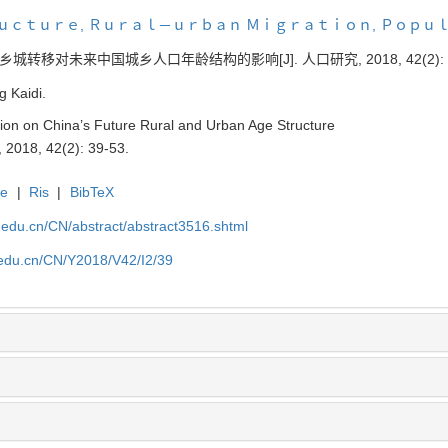
ｒｕｃｔｕｒｅ
,
Ｒｕｒａｌ
－
ｕｒｂａｎ Ｍｉｇｒａｔｉｏｎ
,
Ｐｏｐｕｌ
和乡城转移对
未来中国城乡人口年龄结构的影响
[J]. 人口研究, 2018, 42(2): 
g Kaidi.
ion on China’s Future Rural and Urban Age Structure
, 2018, 42(2): 39-53.
te
|
Ris
|
BibTeX
uc.edu.cn/CN/abstract/abstract3516.shtml
c.edu.cn/CN/Y2018/V42/I2/39