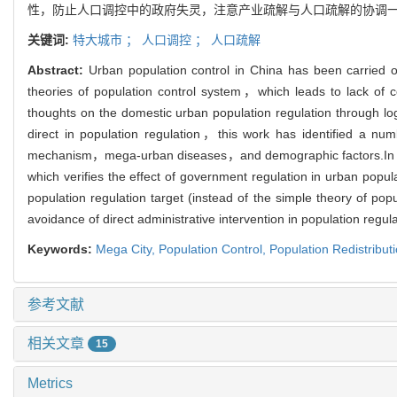
性，防止人口调控中的政府失灵，注意产业疏解与人口疏解的协调
关键词:
特大城市 ；
人口调控 ；
人口疏解
Abstract:
Urban population control in China has been carried
theories of population control system，which leads to lack of
thoughts on the domestic urban population regulation through lo
direct in population regulation，this work has identified a n
mechanism，mega-urban diseases，and demographic factors.In fac
which verifies the effect of government regulation in urban popu
population regulation target (instead of the simple theory of p
avoidance of direct administrative intervention in population reg
Keywords:
Mega City,
Population Control,
Population Redistribut
参考文献
相关文章
15
Metrics