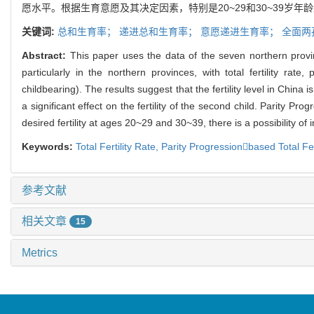
愿水平。根据生育意愿及其决定因素，特别是20~29和30~39
关键词:
总和生育率；
递进总和生育率；
意愿递进生育率；
全面两
Abstract:
This paper uses the data of the seven northern province
particularly in the northern provinces, with total fertility rate, 
childbearing). The results suggest that the fertility level in China 
a significant effect on the fertility of the second child. Parity Pro
desired fertility at ages 20~29 and 30~39, there is a possibility of in
Keywords:
Total Fertility Rate,
Parity Progressionbased Total Fer
参考文献
相关文章
15
Metrics