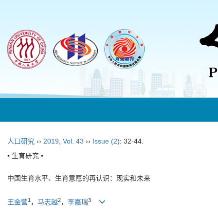
人口研究
››
2019
,
Vol. 43
››
Issue (2)
: 32-44.
• 生育研究 •
中国生育水平、生育意愿的再认识：现实和未来
1
2
3
王金营
，
马志越
，
李嘉瑞