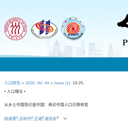
人口研究
››
2020
,
Vol. 44
››
Issue (1)
: 19-25.
• 人口理论 •
从乡土中国到迁徙中国：再论中国人口迁移转变
1
2
3
4
段成荣
,
吕利丹
,
王涵
,
谢东虹