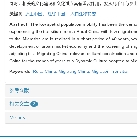
同时，相关的文化建设和文化适应具有重要作用，要从几千年与乡土中
关键词:
乡土中国；
迁徙中国；
人口迁移转变
Abstract:
The low spatial population mobility has been the demo
experiencing the transition from a Rural China with few migration
to the Migration era is realized in a short period of 40 years, w
development of urban market economy and the loosening of migrati
adjusting to a Migrating China, relevant cultural construction and 
China for thousands of years to a Dynamic Culture adapted to Mig
Keywords:
Rural China,
Migrating China,
Migration Transition
参考文献
相关文章
2
Metrics