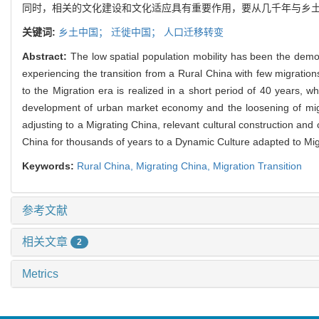
同时，相关的文化建设和文化适应具有重要作用，要从几千年与乡土中
关键词:
乡土中国；
迁徙中国；
人口迁移转变
Abstract:
The low spatial population mobility has been the demo
experiencing the transition from a Rural China with few migration
to the Migration era is realized in a short period of 40 years, w
development of urban market economy and the loosening of migrati
adjusting to a Migrating China, relevant cultural construction and 
China for thousands of years to a Dynamic Culture adapted to Mig
Keywords:
Rural China,
Migrating China,
Migration Transition
参考文献
相关文章
2
Metrics