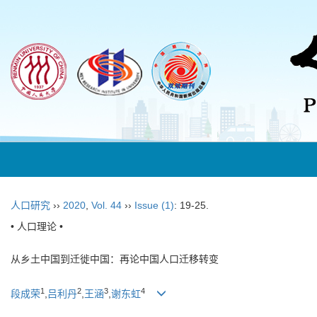
人口研究
››
2020
,
Vol. 44
››
Issue (1)
: 19-25.
• 人口理论 •
从乡土中国到迁徙中国：再论中国人口迁移转变
1
2
3
4
段成荣
,
吕利丹
,
王涵
,
谢东虹