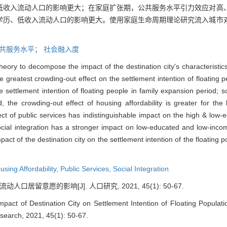
低收入流动人口的影响更大；在家庭扩张期，公共服务水平引力效应对高
学历、低收入流动人口的影响更大。使用家庭生命周期理论研究流入城市
共服务水平；
社会融入度
theory to decompose the impact of the destination city's characteristics
he greatest crowding-out effect on the settlement intention of floating p
e settlement intention of floating people in family expansion period; so
d, the crowding-out effect of housing affordability is greater for th
ffect of public services has indistinguishable impact on the high & lo
social integration has a stronger impact on low-educated and low-income
pact of the destination city on the settlement intention of the floating 
using Affordability,
Public Services,
Social Integration
人口居留意愿的影响[J]. 人口研究, 2021, 45(1): 50-67.
mpact of Destination City on Settlement Intention of Floating Popula
search, 2021, 45(1): 50-67.