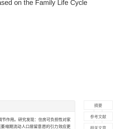
ased on the Family Life Cycle
摘要
参考文献
调节作用。研究发现：住房可负担性对家
庭萎缩期流动人口居留意愿的引力效应更
相关文章