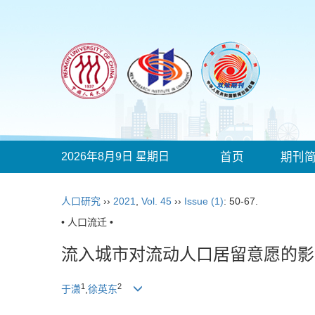
2026年8月9日 星期日
首页
期刊
人口研究
››
2021
,
Vol. 45
››
Issue (1)
: 50-67.
• 人口流迁 •
流入城市对流动人口居留意愿的影
1
2
于潇
,
徐英东