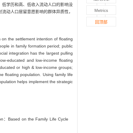
、低学历和高、低收入流动人口的影响没
Metrics
对流动人口居留意愿影响的群体异质性，
回顶部
 on the settlement intention of floating
eople in family formation period; public
cial integration has the largest pulling
e low-educated and low-income floating
w-educated or high & low-income groups;
 floating population. Using family life
population helps implement the strategic
tion：Based on the Family Life Cycle