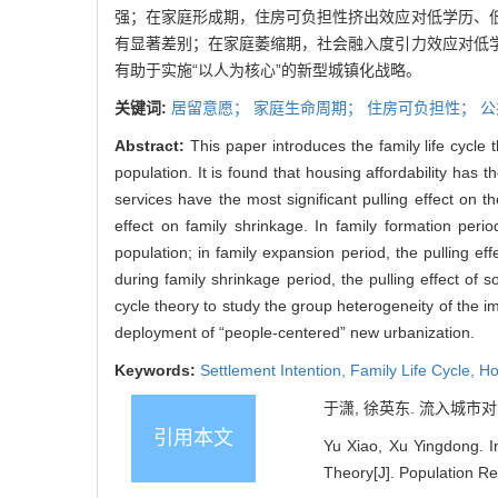
强；在家庭形成期，住房可负担性挤出效应对低学历、
有显著差别；在家庭萎缩期，社会融入度引力效应对低
有助于实施“以人为核心”的新型城镇化战略。
关键词:
居留意愿；
家庭生命周期；
住房可负担性；
公
Abstract:
This paper introduces the family life cycle 
population. It is found that housing affordability has t
services have the most significant pulling effect on th
effect on family shrinkage. In family formation perio
population; in family expansion period, the pulling e
during family shrinkage period, the pulling effect of 
cycle theory to study the group heterogeneity of the im
deployment of “people-centered” new urbanization.
Keywords:
Settlement Intention,
Family Life Cycle,
Ho
于潇, 徐英东. 流入城市对流动
引用本文
Yu Xiao, Xu Yingdong. I
Theory[J]. Population Re