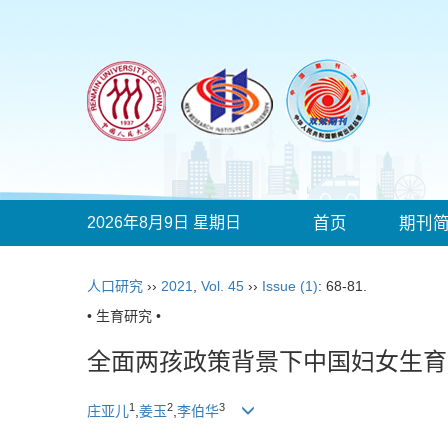
2026年8月9日 星期日
首页
期刊
人口研究
››
2021
,
Vol. 45
››
Issue (1)
: 68-81.
• 生育研究 •
全面两孩政策背景下中国妇女生育
1
2
3
庄亚儿
,
姜玉
,
李伯华