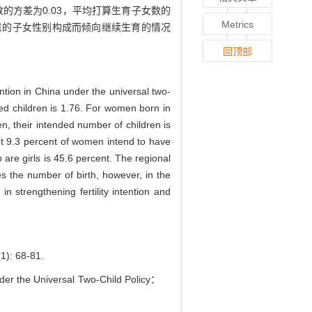
数的方差为0.03，平均打算生育子女数的
Metrics
意的子女性别构成而倾向继续生育的情况
回顶部
ention in China under the universal two-
ed children is 1.76. For women born in
n, their intended number of children is
bout 9.3 percent of women intend to have
are girls is 45.6 percent. The regional
es the number of birth, however, in the
n strengthening fertility intention and
 68-81.
nder the Universal Two-Child Policy：