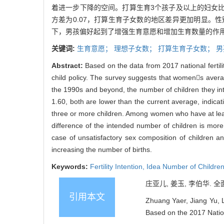
着进一步下降的空间。打算生育3个孩子及以上的妇女比例
方差为0.07，打算生育子女数的地区差异更加明显
下，男孩偏好起到了增强生育意愿和增加生育数量的作
关键词:
生育意愿；
理想子女数；
打算生育子女数；
男
Abstract:
Based on the data from 2017 national fertili
child policy. The survey suggests that womens avera
the 1990s and beyond, the number of children they int
1.60, both are lower than the current average, indicati
three or more children. Among women who have at least
difference of the intended number of children is more 
case of unsatisfactory sex composition of children an
increasing the number of births.
Keywords:
Fertility Intention,
Idea Number of Childre
庄亚儿, 姜玉, 李伯华. 全
引用本文
Zhuang Yaer, Jiang Yu, L
Based on the 2017 Nation