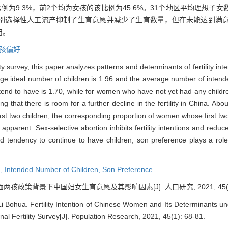
为9.3%，前2个均为女孩的该比例为45.6%。31个地区平均理想子女
。性别选择性人工流产抑制了生育意愿并减少了生育数量，但在未能达到满
用。
孩偏好
ty survey, this paper analyzes patterns and determinants of fertility int
ge ideal number of children is 1.96 and the average number of intend
end to have is 1.70, while for women who have not yet had any childre
ng that there is room for a further decline in the fertility in China. A
 two children, the corresponding proportion of women whose first two 
apparent. Sex-selective abortion inhibits fertility intentions and reduc
d tendency to continue to have children, son preference plays a role i
n,
Intended Number of Children,
Son Preference
面两孩政策背景下中国妇女生育意愿及其影响因素[J]. 人口研究, 2021, 45(1):
i Bohua. Fertility Intention of Chinese Women and Its Determinants u
al Fertility Survey[J]. Population Research, 2021, 45(1): 68-81.