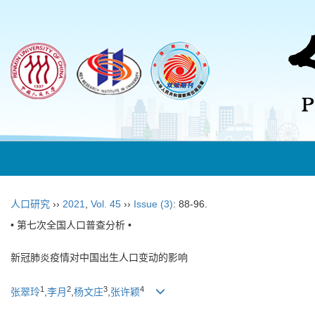
人口研究
››
2021
,
Vol. 45
››
Issue (3)
: 88-96.
• 第七次全国人口普查分析 •
新冠肺炎疫情对中国出生人口变动的影响
1
2
3
4
张翠玲
,
李月
,
杨文庄
,
张许颖