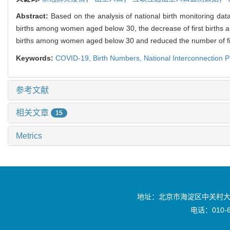
Abstract:
Based on the analysis of national birth monitoring data
births among women aged below 30, the decrease of first births a
births among women aged below 30 and reduced the number of first 
Keywords:
COVID-19,
Birth Numbers,
National Interconnection Pl
参考文献
相关文章
15
Metrics
地址：北京市海淀区中关村大
电话：010-6